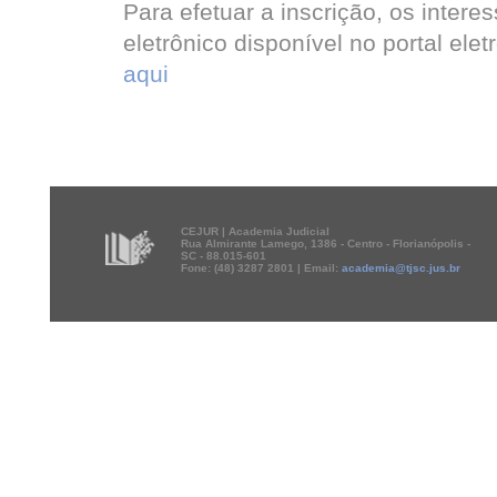
Para efetuar a inscrição, os inter
eletrônico disponível no portal ele
aqui
CEJUR | Academia Judicial
Rua Almirante Lamego, 1386 - Centro - Florianópolis -
SC - 88.015-601
Fone: (48) 3287 2801 | Email:
academia@tjsc.jus.br