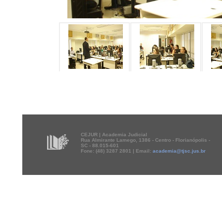
CEJUR | Academia Judicial
Rua Almirante Lamego, 1386 - Centro - Florianópolis -
SC - 88.015-601
Fone: (48) 3287 2801 | Email:
academia@tjsc.jus.br