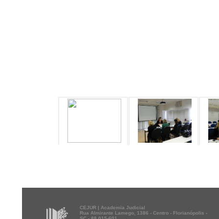
CEJUR | Academia Judicial
Rua Almirante Lamego, 1386 - Centro - Florianópolis -
SC - 88.015-601