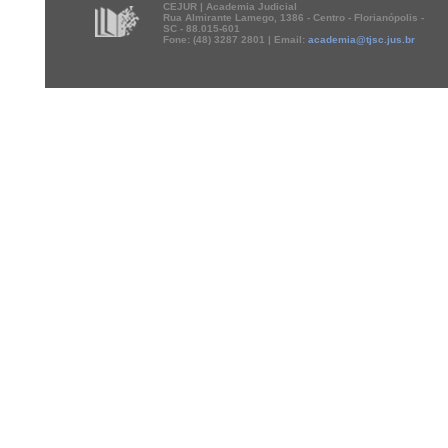
CEJUR | Academia Judicial
Rua Almirante Lamego, 1386 - Centro - Florianópolis -
SC - 88.015-601
Fone: (48) 3287 2801 | Email:
academia@tjsc.jus.br