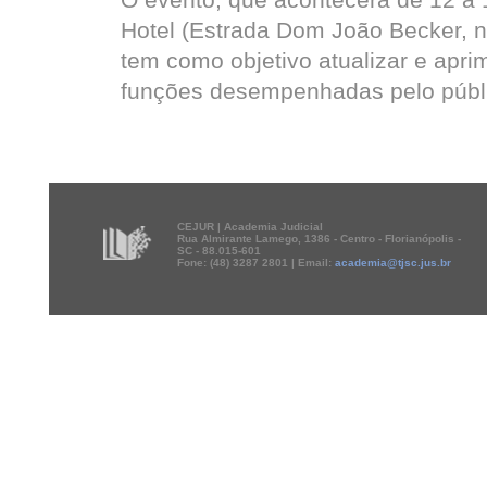
Hotel (Estrada Dom João Becker, n.
tem como objetivo atualizar e apri
funções desempenhadas pelo públi
CEJUR | Academia Judicial
Rua Almirante Lamego, 1386 - Centro - Florianópolis -
SC - 88.015-601
Fone: (48) 3287 2801 | Email:
academia@tjsc.jus.br